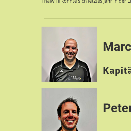
Thalwil II konnte sich letztes Jahr in der 
Mar
Kapit
Pete