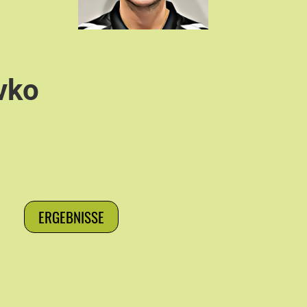
vko
ERGEBNISSE