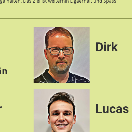
Liga halten. Das Ziel ist weiterhin Ligaerhalt und Spass.
c
Dirk
än
r
Lucas