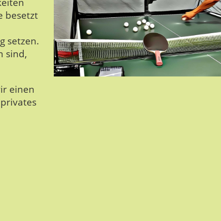
keiten
e besetzt
g setzen.
n sind,
ir einen
privates