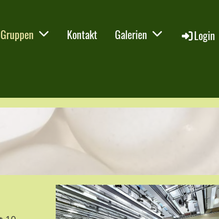
Gruppen
Kontakt
Galerien
Login