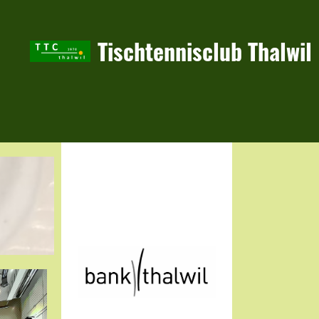
Tischtennisclub Thalwil
Hauptsponsor