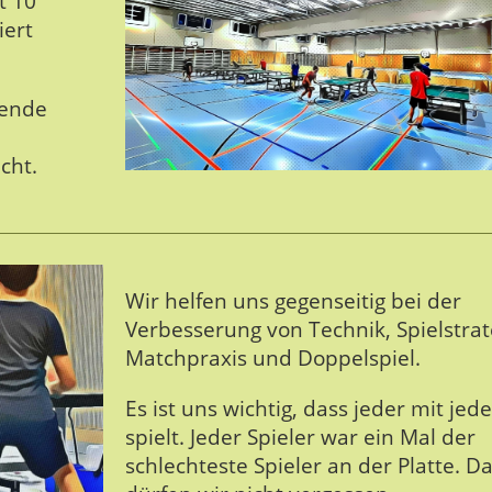
t 10
iert
nende
cht.
Wir helfen uns gegenseitig bei der
Verbesserung von Technik, Spielstrat
Matchpraxis und Doppelspiel.
Es ist uns wichtig, dass jeder mit je
spielt. Jeder Spieler war ein Mal der
schlechteste Spieler an der Platte. D